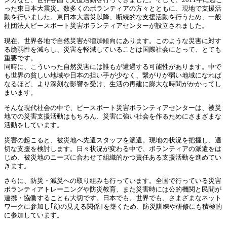
ンカなど、世界各国で支援活動を行ってきました。そして、2011年に起こ
った東日本大震災。数多くのボランティアの方々とともに、現地で支援活
動を行いました。東日本大震災以降、断続的な支援活動を行うため、一般
社団法人ピースボート災害ボランティアセンターが設立されました。
現在、世界各地で自然災害が増加傾向にあります。このような災害に対す
る脆弱性を減らし、災害を軽減していることは国際社会にとって、とても
重要です。
同時に、こういった自然災害には誰もが遭遇する可能性があります。中で
も世界の貧しい地域や日本の担い手が少なく、繋がりが弱い地域になれば
なるほど、より深刻な影響を受け、生活の再建に膨大な時間がかかってし
まいます。
そんな現代社会の中で、ピースボート災害ボランティアセンターは、被災
地での災害支援活動はもちろん、災害に強い社会を作るためにさまざまな
活動をしています。
災害の起こると、被災地へ先遣スタッフを派遣。現地の状況を把握し、適
切な支援を検討します。日々状況が変わる中で、ボランティアの派遣をは
じめ、被災地のニーズに合わせて組織的かつ責任ある支援活動を進めてい
きます。
さらに、防災・減災への取り組みも行っています。全国で行っている災害
ボランティアトレーニングや防災教育、また災害時には公的機関と民間が
連携・協働することも大切です。日本でも、世界でも、さまざまなネット
ワークに参加し｢顔の見える関係｣を築くため、防災訓練や研修にも積極的
に参加しています。