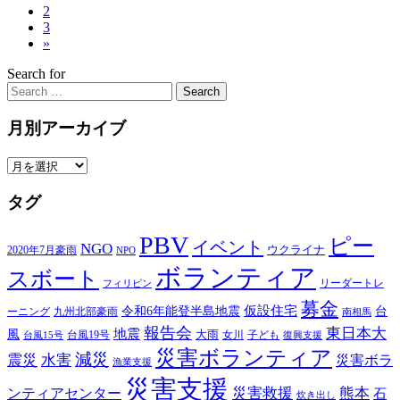
2
3
»
Search for
Search
月別アーカイブ
月
別
タグ
ア
ー
PBV
カ
ピー
イベント
NGO
ウクライナ
2020年7月豪雨
NPO
イ
ボランティア
スボート
ブ
リーダートレ
フィリピン
募金
仮設住宅
台
令和6年能登半島地震
ーニング
九州北部豪雨
南相馬
報告会
東日本大
風
地震
台風19号
大雨
子ども
台風15号
女川
復興支援
災害ボランティア
減災
震災
水害
災害ボラ
漁業支援
災害支援
災害救援
熊本
ンティアセンター
石
炊き出し