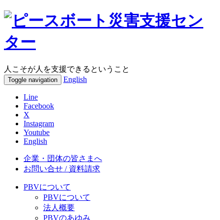
人こそが人を支援できるということ
English
Toggle navigation
Line
Facebook
X
Instagram
Youtube
English
企業・団体の皆さまへ
お問い合せ / 資料請求
PBVについて
PBVについて
法人概要
PBVのあゆみ