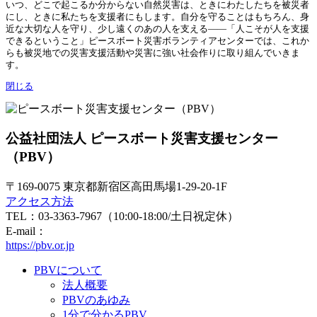
いつ、どこで起こるか分からない自然災害は、ときにわたしたちを被災者
にし、ときに私たちを支援者にもします。自分を守ることはもちろん、身
近な大切な人を守り、少し遠くのあの人を支える——「人こそが人を支援
できるということ」ピースボート災害ボランティアセンターでは、これか
らも被災地での災害支援活動や災害に強い社会作りに取り組んでいきま
す。
閉じる
公益社団法人 ピースボート災害支援センター
（PBV）
〒169-0075 東京都新宿区高田馬場1-29-20-1F
アクセス方法
TEL：03-3363-7967（10:00-18:00/土日祝定休）
E-mail：
https://pbv.or.jp
PBVについて
法人概要
PBVのあゆみ
1分で分かるPBV