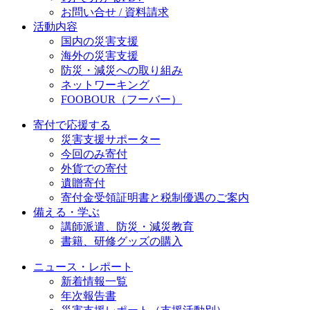
お問い合せ / 資料請求
活動内容
国内の災害支援
海外の災害支援
防災・減災への取り組み
ネットワーキング
FOOBOUR（フーバー）
寄付で応援する
災害支援サポーター
今回のみ寄付
外貨での寄付
遺贈寄付
寄付金受領証明書と税制優遇のご案内
備える・学ぶ
講師派遣、防災・減災教育
書籍、研修グッズの購入
ニュース・レポート
新着情報一覧
年次報告書