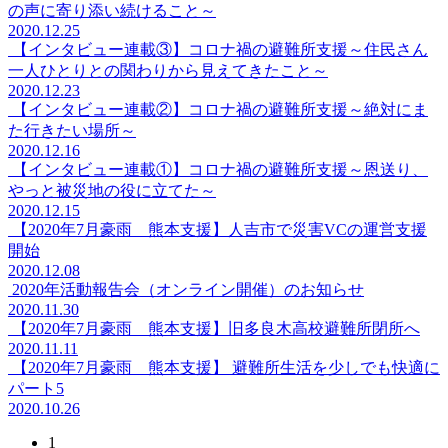
の声に寄り添い続けること～
2020.12.25
【インタビュー連載③】コロナ禍の避難所支援～住民さん
一人ひとりとの関わりから見えてきたこと～
2020.12.23
【インタビュー連載②】コロナ禍の避難所支援～絶対にま
た行きたい場所～
2020.12.16
【インタビュー連載①】コロナ禍の避難所支援～恩送り、
やっと被災地の役に立てた～
2020.12.15
【2020年7月豪雨 熊本支援】人吉市で災害VCの運営支援
開始
2020.12.08
2020年活動報告会（オンライン開催）のお知らせ
2020.11.30
【2020年7月豪雨 熊本支援】旧多良木高校避難所閉所へ
2020.11.11
【2020年7月豪雨 熊本支援】 避難所生活を少しでも快適に
パート5
2020.10.26
1