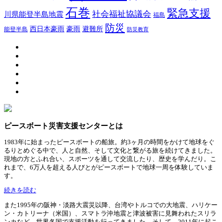
石巻
緊急支援
社会福祉協議会
川県能登半島地震
福島
防災
豪雨
西日本豪雨
避難所
能登半島
防災教育
ピースボート災害支援センターとは
1983年に始まったピースボートの船旅。約3ヶ月の時間をかけて地球をぐ
るりとめぐる中で、人と自然、そして文化と繋がる旅を続けてきました。
現地の方とふれ合い、スポーツを通して交流したり、歴史を学んだり。こ
れまで、6万人を超える人びとがピースボートで地球一周を体験していま
す。
続きを読む
また1995年の阪神・淡路大震災以降、台湾やトルコでの大地震、ハリケー
ン・カトリーナ（米国）、スマトラ沖地震と津波被害に見舞われたスリラ