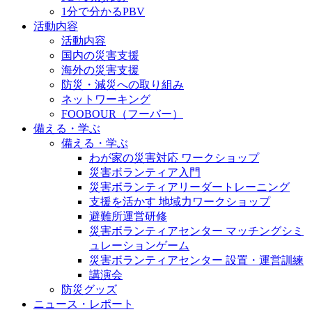
1分で分かるPBV
活動内容
活動内容
国内の災害支援
海外の災害支援
防災・減災への取り組み
ネットワーキング
FOOBOUR（フーバー）
備える・学ぶ
備える・学ぶ
わが家の災害対応 ワークショップ
災害ボランティア入門
災害ボランティアリーダートレーニング
支援を活かす 地域力ワークショップ
避難所運営研修
災害ボランティアセンター マッチングシミ
ュレーションゲーム
災害ボランティアセンター 設置・運営訓練
講演会
防災グッズ
ニュース・レポート