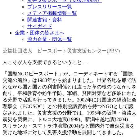
災害支援レポート（支援活動別）
プレスリリース一覧
メディア掲載情報一覧
関連書籍・資料
サイガイド
企業・団体の皆さまへ
協力企業・団体一覧
公益社団法人 ピースボート災害支援センター(PBV)
人こそが人を支援できるということ —
「国際NGOピースボート」が、コーディネートする「国際
交流の船旅」は1983年から始まりました。世界各地を船で訪
れながら国と国との利害関係とは違った草の根のつながりを
創り、平和教育や紛争予防、軍縮、貧困対策など多岐にわた
る分野で活動を行ってきました。2002年には国連の経済社会
理事会（ECOSOC）との特別協議資格を持つNGOとして認
定されました。災害支援の分野では、1995年の阪神・淡路大
震災を契機に、トルコ大地震(1999)、新潟中越地震(2004)、
スリランカ・スマトラ沖地震(2004)など国内外で自然災害を
受けた地域に対して災害支援活動を展開してきました。