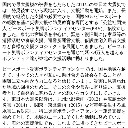
国内で最大規模の被害をもたらした2011年の東日本大震災で
は、発災後すぐから現地に入り、支援活動を開始。また、長
期的で継続した支援の必要性から、国際NGOピースボート
の経験を基に災害支援や防災教育を専門とする「公益社団法
人 ピースボート災害ボランティアセンター(PBV)」を設立し
ました。東北の宮城県を中心に、緊急・復旧期には家屋等の
清掃活動や食事支援、避難所運営支援、仮設住宅入居者支援
など多様な支援プロジェクトを展開してきました。ピースボ
ート災害ボランティアセンターを通じて延べ9万人を超える
ボランティア達が東北の支援活動に携わりました。
ピースボート災害ボランティアセンターでは、国や地域を越
えて、すべての人々が互いに助け合える社会を作ることが、
困難に立ち向かう力になると信じています。災害に見舞われ
た地域の回復のために、そこの文化や営みに寄り添い、支援
者として自発的に関わる方々の想いをカタチにしていきま
す。東日本大震災以降は、九州北部豪雨（2012）や広島土砂
災害（2014）、関東・東北豪雨（2015）など毎年発生する風
水害にも対応し、特に災害ボランティアセンター運営支援を
始めてとして、地域のニーズにそくした活動に努めていま
す。海外の支援活動でも、これまでに培ってきたピースボー