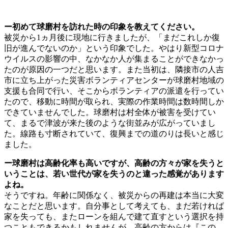
ー初めて球磨村を訪れた時の印象を教えてください。
被災から1ヵ月後に現地に行きましたが、「まだこれしか復
旧が進んでないのか」という印象でした。やはり新型コロナ
ウイルスの影響の中、なかなか人が集まることができなかっ
たのが原因の一つだと思います。また当初は、隣接市の人吉
市に立ち上がった災害ボランティアセンターが球磨村地域の
支援も合同で行い、そこからボランティアの派遣を行ってい
たので、移動に時間が取られ、実際の作業時間は数時間しか
できていませんでした。球磨村は村全体が被害を受けてい
て、まるで津波が来た後のような街並みが広がっていまし
た。線路も寸断されていて、復興までの道のりは長いと感じ
ました。
ー球磨村は高齢化率も高いですが、高齢の方々が家を失うと
いうことは、若い世代が家を失うのと違った感覚があります
よね。
そうですね。年齢に関係なく、被災からの再建は本当に大変
なことだと思います。自分事として考えても、まだ若ければ
家を失っても、またローンを組んで建て直すという選択を持
つこともできるかもしれませんが、高齢の方からは『この