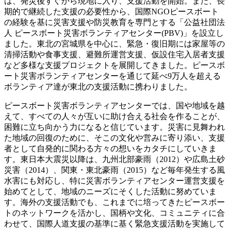
は、発災後すぐから現地に入り、支援活動を開始。また、長
期的で継続した支援の必要性から、国際NGOピースボート
の経験を基に災害支援や防災教育を専門とする「公益社団法
人 ピースボート災害ボランティアセンター(PBV)」を設立し
ました。東北の宮城県を中心に、緊急・復旧期には家屋等の
清掃活動や食事支援、避難所運営支援、仮設住宅入居者支援
など多様な支援プロジェクトを展開してきました。ピースボ
ート災害ボランティアセンターを通じて延べ9万人を超える
ボランティア達が東北の支援活動に携わりました。
ピースボート災害ボランティアセンターでは、国や地域を越
えて、すべての人々が互いに助け合える社会を作ることが、
困難に立ち向かう力になると信じています。災害に見舞われ
た地域の回復のために、そこの文化や営みに寄り添い、支援
者として自発的に関わる方々の想いをカタチにしていきま
す。東日本大震災以降は、九州北部豪雨（2012）や広島土砂
災害（2014）、関東・東北豪雨（2015）など毎年発生する風
水害にも対応し、特に災害ボランティアセンター運営支援を
始めてとして、地域のニーズにそくした活動に努めていま
す。海外の支援活動でも、これまでに培ってきたピースボー
トのネットワークを活かし、国柄や文化、コミュニティに合
わせて、国際人道支援の基準に基く緊急支援活動を実施して