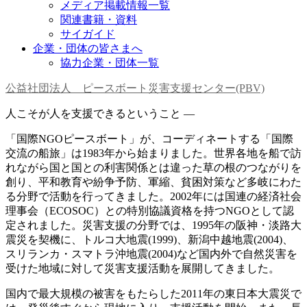
メディア掲載情報一覧
関連書籍・資料
サイガイド
企業・団体の皆さまへ
協力企業・団体一覧
公益社団法人 ピースボート災害支援センター(PBV)
人こそが人を支援できるということ —
「国際NGOピースボート」が、コーディネートする「国際
交流の船旅」は1983年から始まりました。世界各地を船で訪
れながら国と国との利害関係とは違った草の根のつながりを
創り、平和教育や紛争予防、軍縮、貧困対策など多岐にわた
る分野で活動を行ってきました。2002年には国連の経済社会
理事会（ECOSOC）との特別協議資格を持つNGOとして認
定されました。災害支援の分野では、1995年の阪神・淡路大
震災を契機に、トルコ大地震(1999)、新潟中越地震(2004)、
スリランカ・スマトラ沖地震(2004)など国内外で自然災害を
受けた地域に対して災害支援活動を展開してきました。
国内で最大規模の被害をもたらした2011年の東日本大震災で