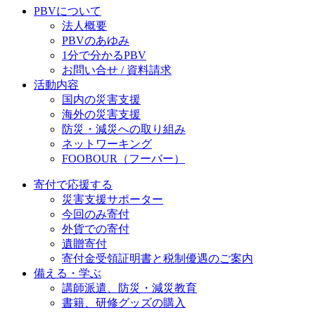
PBVについて
法人概要
PBVのあゆみ
1分で分かるPBV
お問い合せ / 資料請求
活動内容
国内の災害支援
海外の災害支援
防災・減災への取り組み
ネットワーキング
FOOBOUR（フーバー）
寄付で応援する
災害支援サポーター
今回のみ寄付
外貨での寄付
遺贈寄付
寄付金受領証明書と税制優遇のご案内
備える・学ぶ
講師派遣、防災・減災教育
書籍、研修グッズの購入