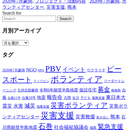
2020年7月豪雨
,
プロジェクト・活動内容
2020年7月豪雨
,
ボ
ランティアセンター
,
災害支援
,
熊本
Search for
Search
月別アーカイブ
月
別
タグ
ア
ー
PBV
カ
ピー
イベント
NGO
ウクライナ
2020年7月豪雨
NPO
イ
ボランティア
スボート
ブ
リーダートレ
フィリピン
募金
仮設住宅
台
令和6年能登半島地震
ーニング
九州北部豪雨
南相馬
報告会
東日本大
風
地震
台風19号
大雨
子ども
台風15号
女川
復興支援
災害ボランティア
減災
震災
水害
災害ボラ
漁業支援
災害支援
災害救援
熊本
ンティアセンター
石
炊き出し
石巻
緊急支援
社会福祉協議会
川県能登半島地震
福島