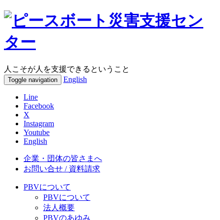
人こそが人を支援できるということ
English
Toggle navigation
Line
Facebook
X
Instagram
Youtube
English
企業・団体の皆さまへ
お問い合せ / 資料請求
PBVについて
PBVについて
法人概要
PBVのあゆみ