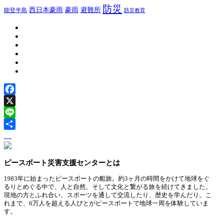
防災
豪雨
西日本豪雨
避難所
能登半島
防災教育
Facebook
X
Line
ピースボート災害支援センターとは
1983年に始まったピースボートの船旅。約3ヶ月の時間をかけて地球をぐ
るりとめぐる中で、人と自然、そして文化と繋がる旅を続けてきました。
現地の方とふれ合い、スポーツを通して交流したり、歴史を学んだり。こ
れまで、6万人を超える人びとがピースボートで地球一周を体験していま
す。