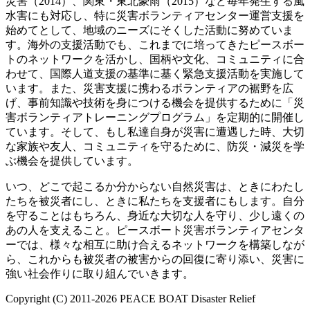
災害（2014）、関東・東北豪雨（2015）など毎年発生する風
水害にも対応し、特に災害ボランティアセンター運営支援を
始めてとして、地域のニーズにそくした活動に努めていま
す。海外の支援活動でも、これまでに培ってきたピースボー
トのネットワークを活かし、国柄や文化、コミュニティに合
わせて、国際人道支援の基準に基く緊急支援活動を実施して
います。また、災害支援に携わるボランティアの裾野を広
げ、事前知識や技術を身につける機会を提供するために「災
害ボランティアトレーニングプログラム」を定期的に開催し
ています。そして、もし私達自身が災害に遭遇した時、大切
な家族や友人、コミュニティを守るために、防災・減災を学
ぶ機会を提供しています。
いつ、どこで起こるか分からない自然災害は、ときにわたし
たちを被災者にし、ときに私たちを支援者にもします。自分
を守ることはもちろん、身近な大切な人を守り、少し遠くの
あの人を支えること。ピースボート災害ボランティアセンタ
ーでは、様々な相互に助け合えるネットワークを構築しなが
ら、これからも被災者の被害からの回復に寄り添い、災害に
強い社会作りに取り組んでいきます。
Copyright (C) 2011-2026 PEACE BOAT Disaster Relief