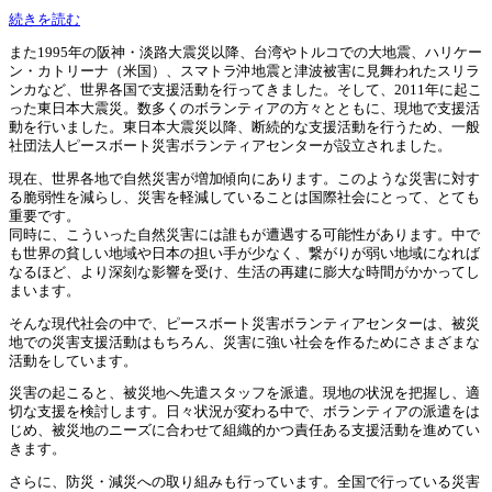
続きを読む
また1995年の阪神・淡路大震災以降、台湾やトルコでの大地震、ハリケー
ン・カトリーナ（米国）、スマトラ沖地震と津波被害に見舞われたスリラ
ンカなど、世界各国で支援活動を行ってきました。そして、2011年に起こ
った東日本大震災。数多くのボランティアの方々とともに、現地で支援活
動を行いました。東日本大震災以降、断続的な支援活動を行うため、一般
社団法人ピースボート災害ボランティアセンターが設立されました。
現在、世界各地で自然災害が増加傾向にあります。このような災害に対す
る脆弱性を減らし、災害を軽減していることは国際社会にとって、とても
重要です。
同時に、こういった自然災害には誰もが遭遇する可能性があります。中で
も世界の貧しい地域や日本の担い手が少なく、繋がりが弱い地域になれば
なるほど、より深刻な影響を受け、生活の再建に膨大な時間がかかってし
まいます。
そんな現代社会の中で、ピースボート災害ボランティアセンターは、被災
地での災害支援活動はもちろん、災害に強い社会を作るためにさまざまな
活動をしています。
災害の起こると、被災地へ先遣スタッフを派遣。現地の状況を把握し、適
切な支援を検討します。日々状況が変わる中で、ボランティアの派遣をは
じめ、被災地のニーズに合わせて組織的かつ責任ある支援活動を進めてい
きます。
さらに、防災・減災への取り組みも行っています。全国で行っている災害