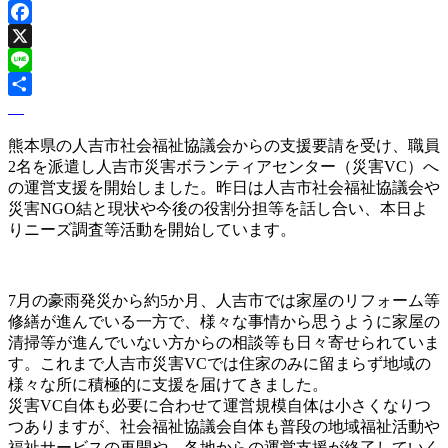
Facebook
X
Line
熊本県の人吉市社会福祉協議会からの支援要請を受け、職員
2名を派遣し人吉市災害ボランティアセンター（災害VC）へ
の運営支援を開始しました。昨日は人吉市社会福祉協議会や
災害NGO結と現状や今後の役割分担等を話し合い、本日よ
りニーズ調査等活動を開始しています。
7月の豪雨発災から約5か月、人吉市では家屋のリフォーム等
修繕が進んでいる一方で、様々な事情から思うように家屋の
清掃等が進んでいない方からの相談等も日々寄せられていま
す。これまで人吉市災害VCでは住家のみに留まらず地域の
様々な所に積極的に支援を届けてきました。
災害VC自体も必要に合わせて運営規模自体は小さくなりつ
つありますが、社会福祉協議会自体も普段の地域福祉活動や
福祉サービスの再開や、各地からの運営支援が終了していく