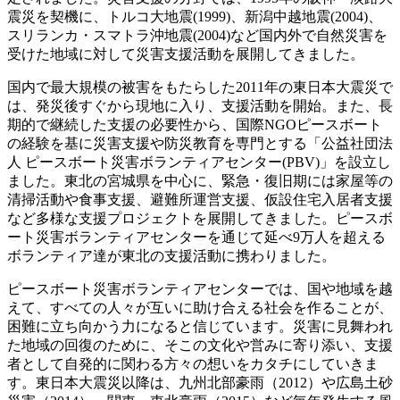
震災を契機に、トルコ大地震(1999)、新潟中越地震(2004)、
スリランカ・スマトラ沖地震(2004)など国内外で自然災害を
受けた地域に対して災害支援活動を展開してきました。
国内で最大規模の被害をもたらした2011年の東日本大震災で
は、発災後すぐから現地に入り、支援活動を開始。また、長
期的で継続した支援の必要性から、国際NGOピースボート
の経験を基に災害支援や防災教育を専門とする「公益社団法
人 ピースボート災害ボランティアセンター(PBV)」を設立し
ました。東北の宮城県を中心に、緊急・復旧期には家屋等の
清掃活動や食事支援、避難所運営支援、仮設住宅入居者支援
など多様な支援プロジェクトを展開してきました。ピースボ
ート災害ボランティアセンターを通じて延べ9万人を超える
ボランティア達が東北の支援活動に携わりました。
ピースボート災害ボランティアセンターでは、国や地域を越
えて、すべての人々が互いに助け合える社会を作ることが、
困難に立ち向かう力になると信じています。災害に見舞われ
た地域の回復のために、そこの文化や営みに寄り添い、支援
者として自発的に関わる方々の想いをカタチにしていきま
す。東日本大震災以降は、九州北部豪雨（2012）や広島土砂