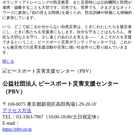
ボランティアトレーニングや防災教育、また災害時には公的機関と民間が
連携・協働することも大切です。日本でも、世界でも、さまざまなネット
ワークに参加し｢顔の見える関係｣を築くため、防災訓練や研修にも積極的
に参加しています。
いつ、どこで起こるか分からない自然災害は、ときにわたしたちを被災者
にし、ときに私たちを支援者にもします。自分を守ることはもちろん、身
近な大切な人を守り、少し遠くのあの人を支える——「人こそが人を支援
できるということ」ピースボート災害ボランティアセンターでは、これか
らも被災地での災害支援活動や災害に強い社会作りに取り組んでいきま
す。
閉じる
公益社団法人 ピースボート災害支援センター
（PBV）
〒169-0075 東京都新宿区高田馬場1-29-20-1F
アクセス方法
TEL：03-3363-7967（10:00-18:00/土日祝定休）
E-mail：
https://pbv.or.jp