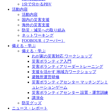
1分で分かるPBV
活動内容
活動内容
国内の災害支援
海外の災害支援
防災・減災への取り組み
ネットワーキング
FOOBOUR（フーバー）
備える・学ぶ
備える・学ぶ
わが家の災害対応 ワークショップ
災害ボランティア入門
災害ボランティアリーダートレーニング
支援を活かす 地域力ワークショップ
避難所運営研修
災害ボランティアセンター マッチングシミ
ュレーションゲーム
災害ボランティアセンター 設置・運営訓練
講演会
防災グッズ
ニュース・レポート