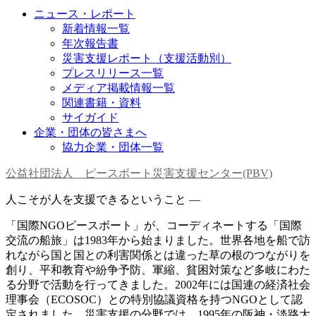
ニュース・レポート
新着情報一覧
年次報告書
災害支援レポート（支援活動別）
プレスリリース一覧
メディア掲載情報一覧
関連書籍・資料
サイガイド
企業・団体の皆さまへ
協力企業・団体一覧
公益社団法人 ピースボート災害支援センター(PBV)
人こそが人を支援できるということ —
「国際NGOピースボート」が、コーディネートする「国際
交流の船旅」は1983年から始まりました。世界各地を船で訪
れながら国と国との利害関係とは違った草の根のつながりを
創り、平和教育や紛争予防、軍縮、貧困対策など多岐にわた
る分野で活動を行ってきました。2002年には国連の経済社会
理事会（ECOSOC）との特別協議資格を持つNGOとして認
定されました。災害支援の分野では、1995年の阪神・淡路大