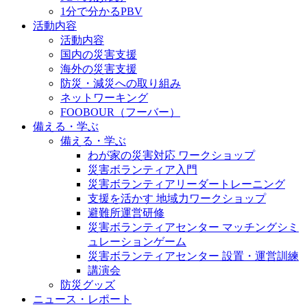
1分で分かるPBV
活動内容
活動内容
国内の災害支援
海外の災害支援
防災・減災への取り組み
ネットワーキング
FOOBOUR（フーバー）
備える・学ぶ
備える・学ぶ
わが家の災害対応 ワークショップ
災害ボランティア入門
災害ボランティアリーダートレーニング
支援を活かす 地域力ワークショップ
避難所運営研修
災害ボランティアセンター マッチングシミ
ュレーションゲーム
災害ボランティアセンター 設置・運営訓練
講演会
防災グッズ
ニュース・レポート