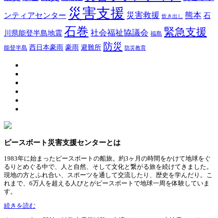
災害支援
災害救援
熊本
ンティアセンター
石
炊き出し
石巻
緊急支援
社会福祉協議会
川県能登半島地震
福島
防災
豪雨
西日本豪雨
避難所
能登半島
防災教育
ピースボート災害支援センターとは
1983年に始まったピースボートの船旅。約3ヶ月の時間をかけて地球をぐ
るりとめぐる中で、人と自然、そして文化と繋がる旅を続けてきました。
現地の方とふれ合い、スポーツを通して交流したり、歴史を学んだり。こ
れまで、6万人を超える人びとがピースボートで地球一周を体験していま
す。
続きを読む