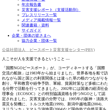
年次報告書
災害支援レポート（支援活動別）
プレスリリース一覧
メディア掲載情報一覧
関連書籍・資料
サイガイド
企業・団体の皆さまへ
協力企業・団体一覧
公益社団法人 ピースボート災害支援センター(PBV)
人こそが人を支援できるということ —
「国際NGOピースボート」が、コーディネートする「国際
交流の船旅」は1983年から始まりました。世界各地を船で訪
れながら国と国との利害関係とは違った草の根のつながりを
創り、平和教育や紛争予防、軍縮、貧困対策など多岐にわた
る分野で活動を行ってきました。2002年には国連の経済社会
理事会（ECOSOC）との特別協議資格を持つNGOとして認
定されました。災害支援の分野では、1995年の阪神・淡路大
震災を契機に、トルコ大地震(1999)、新潟中越地震(2004)、
スリランカ・スマトラ沖地震(2004)など国内外で自然災害を