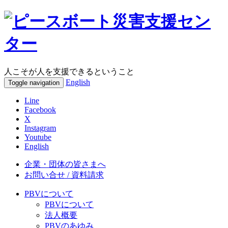
人こそが人を支援できるということ
English
Toggle navigation
Line
Facebook
X
Instagram
Youtube
English
企業・団体の皆さまへ
お問い合せ / 資料請求
PBVについて
PBVについて
法人概要
PBVのあゆみ