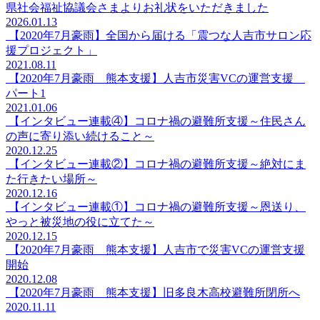
県社会福祉協議会さまよりお礼状をいただきました
2026.01.13
【2020年7月豪雨】全国から届ける「震つな人吉市サロン応
援プロジェクト」
2021.08.11
【2020年7月豪雨 熊本支援】人吉市災害VCの運営支援
パート1
2021.01.06
【インタビュー連載④】コロナ禍の避難所支援～住民さん
の声に寄り添い続けること～
2020.12.25
【インタビュー連載②】コロナ禍の避難所支援～絶対にま
た行きたい場所～
2020.12.16
【インタビュー連載①】コロナ禍の避難所支援～恩送り、
やっと被災地の役に立てた～
2020.12.15
【2020年7月豪雨 熊本支援】人吉市で災害VCの運営支援
開始
2020.12.08
【2020年7月豪雨 熊本支援】旧多良木高校避難所閉所へ
2020.11.11