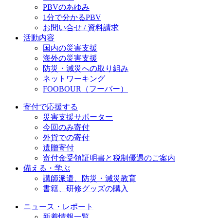
PBVのあゆみ
1分で分かるPBV
お問い合せ / 資料請求
活動内容
国内の災害支援
海外の災害支援
防災・減災への取り組み
ネットワーキング
FOOBOUR（フーバー）
寄付で応援する
災害支援サポーター
今回のみ寄付
外貨での寄付
遺贈寄付
寄付金受領証明書と税制優遇のご案内
備える・学ぶ
講師派遣、防災・減災教育
書籍、研修グッズの購入
ニュース・レポート
新着情報一覧