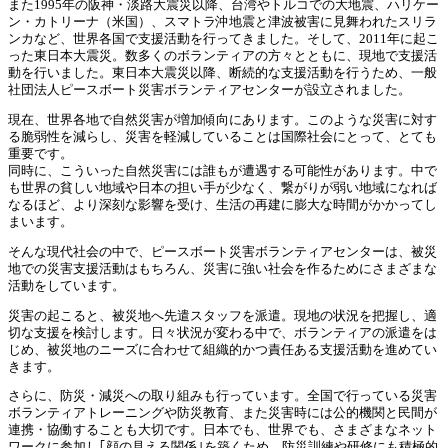
また1995年の阪神・淡路大震災以降、台湾やトルコでの大地震、ハリケー
ン・カトリーナ（米国）、スマトラ沖地震と津波被害に見舞われたスリラ
ンカなど、世界各国で支援活動を行ってきました。そして、2011年に起こ
った東日本大震災。数多くのボランティアの方々とともに、現地で支援活
動を行いました。東日本大震災以降、断続的な支援活動を行うため、一般
社団法人ピースボート災害ボランティアセンターが設立されました。
現在、世界各地で自然災害が増加傾向にあります。このような災害に対す
る脆弱性を減らし、災害を軽減していることは国際社会にとって、とても
重要です。
同時に、こういった自然災害には誰もが遭遇する可能性があります。中で
も世界の貧しい地域や日本の担い手が少なく、繋がりが弱い地域になれば
なるほど、より深刻な影響を受け、生活の再建に膨大な時間がかかってし
まいます。
そんな現代社会の中で、ピースボート災害ボランティアセンターは、被災
地での災害支援活動はもちろん、災害に強い社会を作るためにさまざまな
活動をしています。
災害の起こると、被災地へ先遣スタッフを派遣。現地の状況を把握し、適
切な支援を検討します。日々状況が変わる中で、ボランティアの派遣をは
じめ、被災地のニーズに合わせて組織的かつ責任ある支援活動を進めてい
きます。
さらに、防災・減災への取り組みも行っています。全国で行っている災害
ボランティアトレーニングや防災教育、また災害時には公的機関と民間が
連携・協働することも大切です。日本でも、世界でも、さまざまなネット
ワークに参加し｢顔の見える関係｣を築くため、防災訓練や研修にも積極的