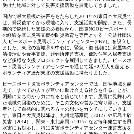
受けた地域に対して災害支援活動を展開してきました。
国内で最大規模の被害をもたらした2011年の東日本大震災で
は、発災後すぐから現地に入り、支援活動を開始。また、長
期的で継続した支援の必要性から、国際NGOピースボート
の経験を基に災害支援や防災教育を専門とする「公益社団法
人 ピースボート災害ボランティアセンター(PBV)」を設立し
ました。東北の宮城県を中心に、緊急・復旧期には家屋等の
清掃活動や食事支援、避難所運営支援、仮設住宅入居者支援
など多様な支援プロジェクトを展開してきました。ピースボ
ート災害ボランティアセンターを通じて延べ9万人を超える
ボランティア達が東北の支援活動に携わりました。
ピースボート災害ボランティアセンターでは、国や地域を越
えて、すべての人々が互いに助け合える社会を作ることが、
困難に立ち向かう力になると信じています。災害に見舞われ
た地域の回復のために、そこの文化や営みに寄り添い、支援
者として自発的に関わる方々の想いをカタチにしていきま
す。東日本大震災以降は、九州北部豪雨（2012）や広島土砂
災害（2014）、関東・東北豪雨（2015）など毎年発生する風
水害にも対応し、特に災害ボランティアセンター運営支援を