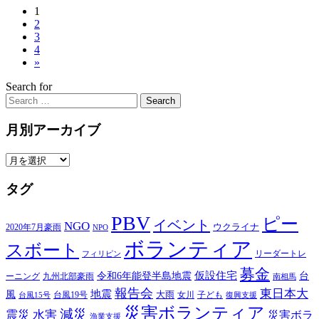
1
2
3
4
»
Search for
Search
月別アーカイブ
月
別
タグ
ア
ー
PBV
カ
ピー
イベント
NGO
ウクライナ
2020年7月豪雨
NPO
イ
ボランティア
スボート
ブ
リーダートレ
フィリピン
募金
仮設住宅
台
令和6年能登半島地震
ーニング
九州北部豪雨
南相馬
報告会
東日本大
風
地震
台風19号
大雨
子ども
台風15号
女川
復興支援
災害ボランティア
減災
震災
水害
災害ボラ
漁業支援