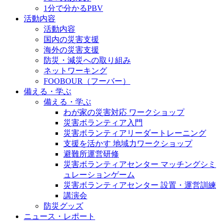
1分で分かるPBV
活動内容
活動内容
国内の災害支援
海外の災害支援
防災・減災への取り組み
ネットワーキング
FOOBOUR（フーバー）
備える・学ぶ
備える・学ぶ
わが家の災害対応 ワークショップ
災害ボランティア入門
災害ボランティアリーダートレーニング
支援を活かす 地域力ワークショップ
避難所運営研修
災害ボランティアセンター マッチングシミ
ュレーションゲーム
災害ボランティアセンター 設置・運営訓練
講演会
防災グッズ
ニュース・レポート