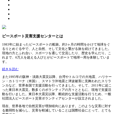
ピースボート災害支援センターとは
1983年に始まったピースボートの船旅。約3ヶ月の時間をかけて地球をぐ
るりとめぐる中で、人と自然、そして文化と繋がる旅を続けてきました。
現地の方とふれ合い、スポーツを通して交流したり、歴史を学んだり。こ
れまで、6万人を超える人びとがピースボートで地球一周を体験していま
す。
続きを読む
また1995年の阪神・淡路大震災以降、台湾やトルコでの大地震、ハリケー
ン・カトリーナ（米国）、スマトラ沖地震と津波被害に見舞われたスリラ
ンカなど、世界各国で支援活動を行ってきました。そして、2011年に起こ
った東日本大震災。数多くのボランティアの方々とともに、現地で支援活
動を行いました。東日本大震災以降、断続的な支援活動を行うため、一般
社団法人ピースボート災害ボランティアセンターが設立されました。
現在、世界各地で自然災害が増加傾向にあります。このような災害に対す
る脆弱性を減らし、災害を軽減していることは国際社会にとって、とても