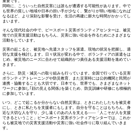
重要です。
同時に、こういった自然災害には誰もが遭遇する可能性があります。中で
も世界の貧しい地域や日本の担い手が少なく、繋がりが弱い地域になれば
なるほど、より深刻な影響を受け、生活の再建に膨大な時間がかかってし
まいます。
そんな現代社会の中で、ピースボート災害ボランティアセンターは、被災
地での災害支援活動はもちろん、災害に強い社会を作るためにさまざまな
活動をしています。
災害の起こると、被災地へ先遣スタッフを派遣。現地の状況を把握し、適
切な支援を検討します。日々状況が変わる中で、ボランティアの派遣をは
じめ、被災地のニーズに合わせて組織的かつ責任ある支援活動を進めてい
きます。
さらに、防災・減災への取り組みも行っています。全国で行っている災害
ボランティアトレーニングや防災教育、また災害時には公的機関と民間が
連携・協働することも大切です。日本でも、世界でも、さまざまなネット
ワークに参加し｢顔の見える関係｣を築くため、防災訓練や研修にも積極的
に参加しています。
いつ、どこで起こるか分からない自然災害は、ときにわたしたちを被災者
にし、ときに私たちを支援者にもします。自分を守ることはもちろん、身
近な大切な人を守り、少し遠くのあの人を支える——「人こそが人を支援
できるということ」ピースボート災害ボランティアセンターでは、これか
らも被災地での災害支援活動や災害に強い社会作りに取り組んでいきま
す。