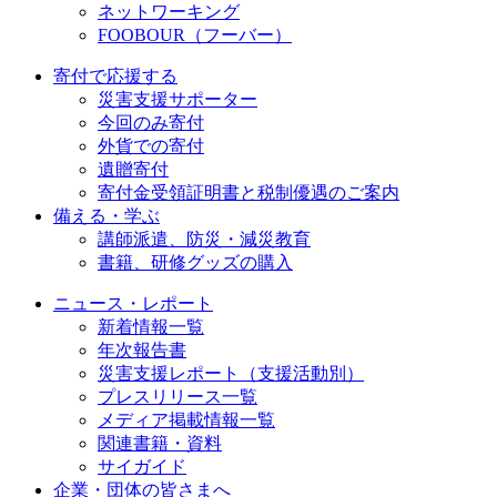
ネットワーキング
FOOBOUR（フーバー）
寄付で応援する
災害支援サポーター
今回のみ寄付
外貨での寄付
遺贈寄付
寄付金受領証明書と税制優遇のご案内
備える・学ぶ
講師派遣、防災・減災教育
書籍、研修グッズの購入
ニュース・レポート
新着情報一覧
年次報告書
災害支援レポート（支援活動別）
プレスリリース一覧
メディア掲載情報一覧
関連書籍・資料
サイガイド
企業・団体の皆さまへ