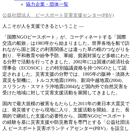
協力企業・団体一覧
公益社団法人 ピースボート災害支援センター(PBV)
人こそが人を支援できるということ —
「国際NGOピースボート」が、コーディネートする「国際
交流の船旅」は1983年から始まりました。世界各地を船で訪
れながら国と国との利害関係とは違った草の根のつながりを
創り、平和教育や紛争予防、軍縮、貧困対策など多岐にわた
る分野で活動を行ってきました。2002年には国連の経済社会
理事会（ECOSOC）との特別協議資格を持つNGOとして認
定されました。災害支援の分野では、1995年の阪神・淡路大
震災を契機に、トルコ大地震(1999)、新潟中越地震(2004)、
スリランカ・スマトラ沖地震(2004)など国内外で自然災害を
受けた地域に対して災害支援活動を展開してきました。
国内で最大規模の被害をもたらした2011年の東日本大震災で
は、発災後すぐから現地に入り、支援活動を開始。また、長
期的で継続した支援の必要性から、国際NGOピースボート
の経験を基に災害支援や防災教育を専門とする「公益社団法
人 ピースボート災害ボランティアセンター(PBV)」を設立し