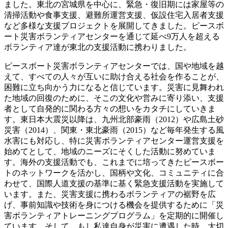
ました。東北の宮城県を中心に、緊急・復旧期には家屋等の
清掃活動や食事支援、避難所運営支援、仮設住宅入居者支援
など多様な支援プロジェクトを展開してきました。ピースボ
ート災害ボランティアセンターを通じて延べ9万人を超える
ボランティア達が東北の支援活動に携わりました。
ピースボート災害ボランティアセンターでは、国や地域を越
えて、すべての人々が互いに助け合える社会を作ることが、
困難に立ち向かう力になると信じています。災害に見舞われ
た地域の回復のために、そこの文化や営みに寄り添い、支援
者として自発的に関わる方々の想いをカタチにしていきま
す。東日本大震災以降は、九州北部豪雨（2012）や広島土砂
災害（2014）、関東・東北豪雨（2015）など毎年発生する風
水害にも対応し、特に災害ボランティアセンター運営支援を
始めてとして、地域のニーズにそくした活動に努めていま
す。海外の支援活動でも、これまでに培ってきたピースボー
トのネットワークを活かし、国柄や文化、コミュニティに合
わせて、国際人道支援の基準に基く緊急支援活動を実施して
います。また、災害支援に携わるボランティアの裾野を広
げ、事前知識や技術を身につける機会を提供するために「災
害ボランティアトレーニングプログラム」を定期的に開催し
ています。そして、もし私達自身が災害に遭遇した時、大切