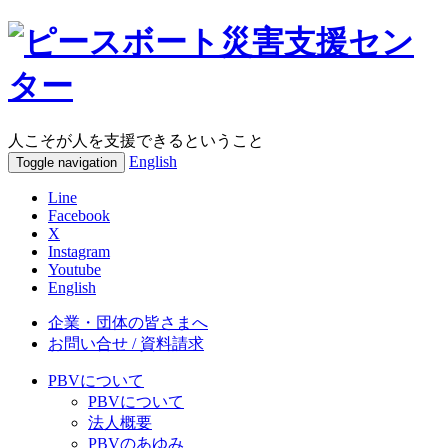
人こそが人を支援できるということ
English
Toggle navigation
Line
Facebook
X
Instagram
Youtube
English
企業・団体の皆さまへ
お問い合せ / 資料請求
PBVについて
PBVについて
法人概要
PBVのあゆみ