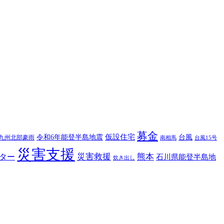
募金
仮設住宅
台風
令和6年能登半島地震
九州北部豪雨
南相馬
台風15号
災害支援
災害救援
熊本
ター
石川県能登半島地
炊き出し