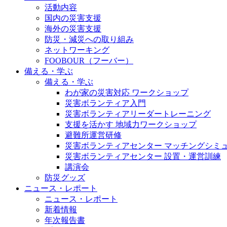
活動内容
国内の災害支援
海外の災害支援
防災・減災への取り組み
ネットワーキング
FOOBOUR（フーバー）
備える・学ぶ
備える・学ぶ
わが家の災害対応 ワークショップ
災害ボランティア入門
災害ボランティアリーダートレーニング
支援を活かす 地域力ワークショップ
避難所運営研修
災害ボランティアセンター マッチングシミ
災害ボランティアセンター 設置・運営訓練
講演会
防災グッズ
ニュース・レポート
ニュース・レポート
新着情報
年次報告書