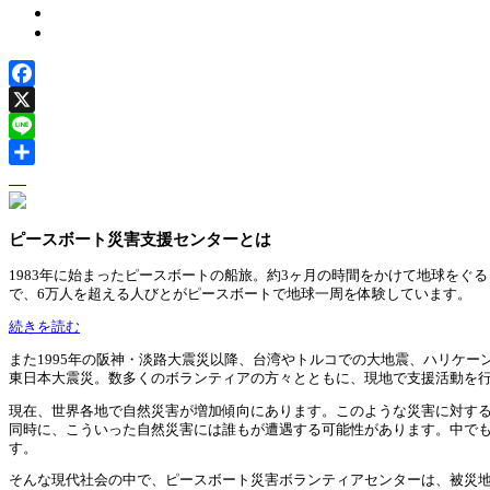
Facebook
X
Line
ピースボート災害支援センターとは
1983年に始まったピースボートの船旅。約3ヶ月の時間をかけて地球を
で、6万人を超える人びとがピースボートで地球一周を体験しています。
続きを読む
また1995年の阪神・淡路大震災以降、台湾やトルコでの大地震、ハリケー
東日本大震災。数多くのボランティアの方々とともに、現地で支援活動を
現在、世界各地で自然災害が増加傾向にあります。このような災害に対す
同時に、こういった自然災害には誰もが遭遇する可能性があります。中で
す。
そんな現代社会の中で、ピースボート災害ボランティアセンターは、被災