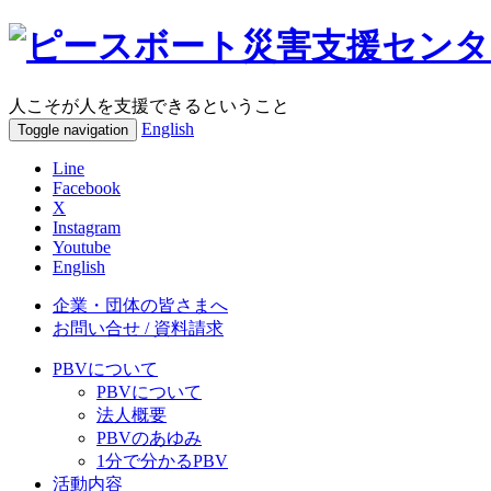
人こそが人を支援できるということ
English
Toggle navigation
Line
Facebook
X
Instagram
Youtube
English
企業・団体の皆さまへ
お問い合せ / 資料請求
PBVについて
PBVについて
法人概要
PBVのあゆみ
1分で分かるPBV
活動内容