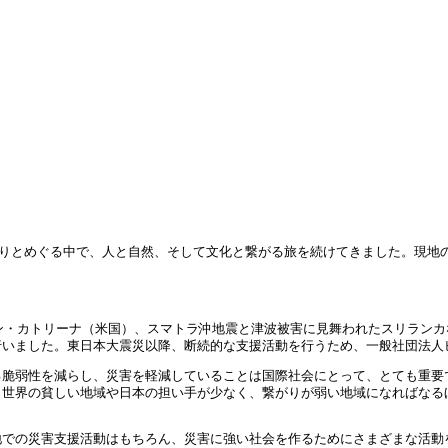
ぐるりとめぐる中で、人と自然、そして文化と繋がる旅を続けてきました。現
ン・カトリーナ（米国）、スマトラ沖地震と津波被害に見舞われたスリランカ
行いました。東日本大震災以降、断続的な支援活動を行うため、一般社団法人
る脆弱性を減らし、災害を軽減していることは国際社会にとって、とても重要
も世界の貧しい地域や日本の担い手が少なく、繋がりが弱い地域になればなる
地での災害支援活動はもちろん、災害に強い社会を作るためにさまざまな活動