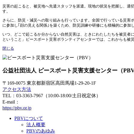
災害の起こると、被災地へ先遣スタッフを派遣。現地の状況を把握し、適
す。
さらに、防災・減災への取り組みも行っています。全国で行っている災害
に参加し｢顔の見える関係｣を築くため、防災訓練や研修にも積極的に参加
いつ、どこで起こるか分からない自然災害は、ときにわたしたちを被災者
ということ」ピースボート災害ボランティアセンターでは、これからも被
閉じる
公益社団法人 ピースボート災害支援センター（PB
〒169-0075 東京都新宿区高田馬場1-29-20-1F
アクセス方法
TEL：03-3363-7967（10:00-18:00/土日祝定休）
E-mail：
https://pbv.or.jp
PBVについて
法人概要
PBVのあゆみ