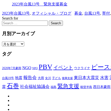
2023年台風13号 緊急支援募金
2023年台風13号
,
オフィシャル・ブログ
募金
,
台風13号
,
寄付
Search for
Search
月別アーカイブ
月
別
タグ
ア
ー
カ
PBV
ピース
イベント
NGO
ウクライナ
2020年7月豪雨
NPO
イ
ブ
報告会
東日本大震災
水害
地震
台風19号
大雨
子ども
女川
復興支援
石巻
緊急支援
社会福祉協議会
震
西日本豪雨
福島
能登半島