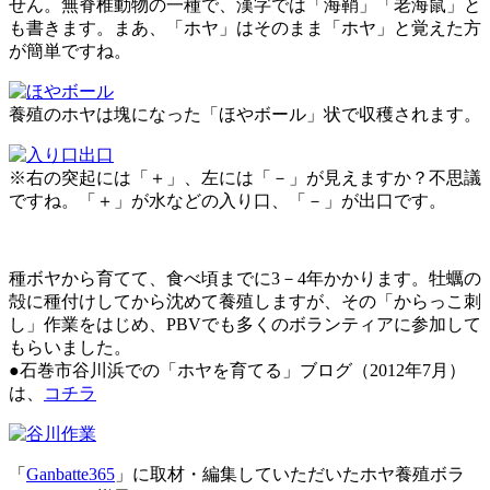
せん。無脊椎動物の一種で、漢字では「海鞘」「老海鼠」と
も書きます。まあ、「ホヤ」はそのまま「ホヤ」と覚えた方
が簡単ですね。
養殖のホヤは塊になった「ほやボール」状で収穫されます。
※右の突起には「＋」、左には「－」が見えますか？不思議
ですね。「＋」が水などの入り口、「－」が出口です。
種ボヤから育てて、食べ頃までに3－4年かかります。牡蠣の
殻に種付けしてから沈めて養殖しますが、その「からっこ刺
し」作業をはじめ、PBVでも多くのボランティアに参加して
もらいました。
●石巻市谷川浜での「ホヤを育てる」ブログ（2012年7月）
は、
コチラ
「
Ganbatte365
」に取材・編集していただいたホヤ養殖ボラ