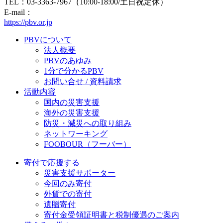
TEL：03-3363-7967（10:00-18:00/土日祝定休）
E-mail：
https://pbv.or.jp
PBVについて
法人概要
PBVのあゆみ
1分で分かるPBV
お問い合せ / 資料請求
活動内容
国内の災害支援
海外の災害支援
防災・減災への取り組み
ネットワーキング
FOOBOUR（フーバー）
寄付で応援する
災害支援サポーター
今回のみ寄付
外貨での寄付
遺贈寄付
寄付金受領証明書と税制優遇のご案内