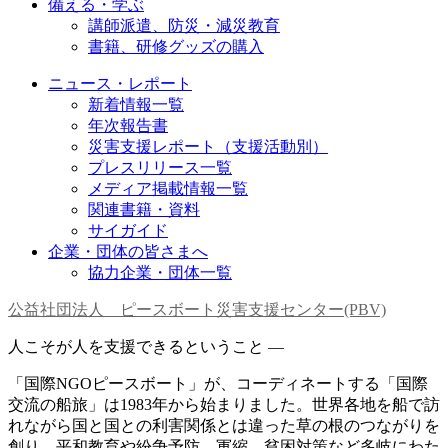
備える・学ぶ
講師派遣、防災・減災教育
書籍、研修グッズの購入
ニュース・レポート
新着情報一覧
年次報告書
災害支援レポート（支援活動別）
プレスリリース一覧
メディア掲載情報一覧
関連書籍・資料
サイガイド
企業・団体の皆さまへ
協力企業・団体一覧
公益社団法人 ピースボート災害支援センター(PBV)
人こそが人を支援できるということ —
「国際NGOピースボート」が、コーディネートする「国際
交流の船旅」は1983年から始まりました。世界各地を船で訪
れながら国と国との利害関係とは違った草の根のつながりを
創り、平和教育や紛争予防、軍縮、貧困対策など多岐にわた