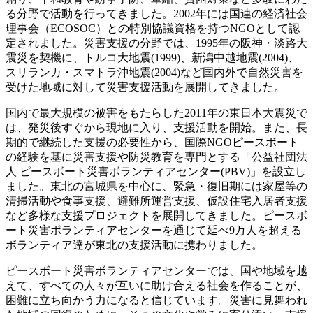
る分野で活動を行ってきました。2002年には国連の経済社会
理事会（ECOSOC）との特別協議資格を持つNGOとして認
定されました。災害支援の分野では、1995年の阪神・淡路大
震災を契機に、トルコ大地震(1999)、新潟中越地震(2004)、
スリランカ・スマトラ沖地震(2004)など国内外で自然災害を
受けた地域に対して災害支援活動を展開してきました。
国内で最大規模の被害をもたらした2011年の東日本大震災で
は、発災後すぐから現地に入り、支援活動を開始。また、長
期的で継続した支援の必要性から、国際NGOピースボート
の経験を基に災害支援や防災教育を専門とする「公益社団法
人 ピースボート災害ボランティアセンター(PBV)」を設立し
ました。東北の宮城県を中心に、緊急・復旧期には家屋等の
清掃活動や食事支援、避難所運営支援、仮設住宅入居者支援
など多様な支援プロジェクトを展開してきました。ピースボ
ート災害ボランティアセンターを通じて延べ9万人を超える
ボランティア達が東北の支援活動に携わりました。
ピースボート災害ボランティアセンターでは、国や地域を越
えて、すべての人々が互いに助け合える社会を作ることが、
困難に立ち向かう力になると信じています。災害に見舞われ