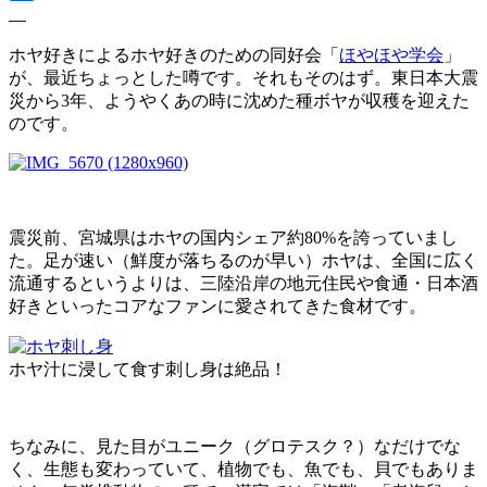
ホヤ好きによるホヤ好きのための同好会「
ほやほや学会
」
が、最近ちょっとした噂です。それもそのはず。東日本大震
災から3年、ようやくあの時に沈めた種ボヤが収穫を迎えた
のです。
震災前、宮城県はホヤの国内シェア約80%を誇っていまし
た。足が速い（鮮度が落ちるのが早い）ホヤは、全国に広く
流通するというよりは、三陸沿岸の地元住民や食通・日本酒
好きといったコアなファンに愛されてきた食材です。
ホヤ汁に浸して食す刺し身は絶品！
ちなみに、見た目がユニーク（グロテスク？）なだけでな
く、生態も変わっていて、植物でも、魚でも、貝でもありま