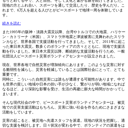
るりとめぐる中で、人と自然、そして文化と繋がる旅を続けてきました。
現地の方とふれ合い、スポーツを通して交流したり、歴史を学んだり。こ
れまで、6万人を超える人びとがピースボートで地球一周を体験していま
す。
続きを読む
また1995年の阪神・淡路大震災以降、台湾やトルコでの大地震、ハリケー
ン・カトリーナ（米国）、スマトラ沖地震と津波被害に見舞われたスリラ
ンカなど、世界各国で支援活動を行ってきました。そして、2011年に起こ
った東日本大震災。数多くのボランティアの方々とともに、現地で支援活
動を行いました。東日本大震災以降、断続的な支援活動を行うため、一般
社団法人ピースボート災害ボランティアセンターが設立されました。
現在、世界各地で自然災害が増加傾向にあります。このような災害に対す
る脆弱性を減らし、災害を軽減していることは国際社会にとって、とても
重要です。
同時に、こういった自然災害には誰もが遭遇する可能性があります。中で
も世界の貧しい地域や日本の担い手が少なく、繋がりが弱い地域になれば
なるほど、より深刻な影響を受け、生活の再建に膨大な時間がかかってし
まいます。
そんな現代社会の中で、ピースボート災害ボランティアセンターは、被災
地での災害支援活動はもちろん、災害に強い社会を作るためにさまざまな
活動をしています。
災害の起こると、被災地へ先遣スタッフを派遣。現地の状況を把握し、適
切な支援を検討します。日々状況が変わる中で、ボランティアの派遣をは