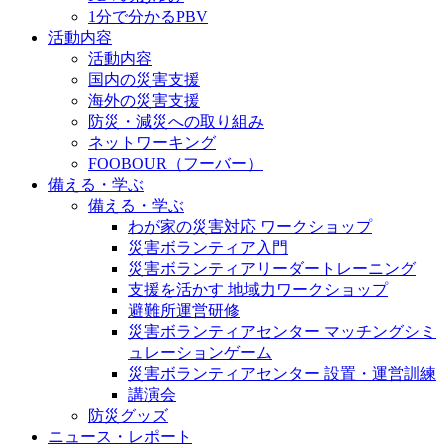
1分で分かるPBV
活動内容
活動内容
国内の災害支援
海外の災害支援
防災・減災への取り組み
ネットワーキング
FOOBOUR（フーバー）
備える・学ぶ
備える・学ぶ
わが家の災害対応 ワークショップ
災害ボランティア入門
災害ボランティアリーダートレーニング
支援を活かす 地域力ワークショップ
避難所運営研修
災害ボランティアセンター マッチングシミ
ュレーションゲーム
災害ボランティアセンター 設置・運営訓練
講演会
防災グッズ
ニュース・レポート