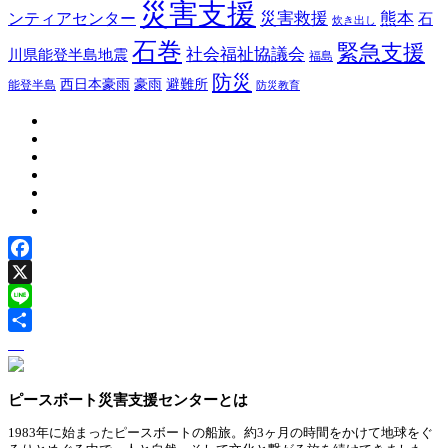
災害支援
災害救援
熊本
ンティアセンター
石
炊き出し
石巻
緊急支援
社会福祉協議会
川県能登半島地震
福島
防災
豪雨
西日本豪雨
避難所
能登半島
防災教育
Facebook
X
Line
ピースボート災害支援センターとは
1983年に始まったピースボートの船旅。約3ヶ月の時間をかけて地球をぐ