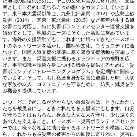
た地域の回復のために、そこの文化や営みに寄り添い、支援
者として自発的に関わる方々の想いをカタチにしていきま
す。東日本大震災以降は、九州北部豪雨（2012）や広島土砂
災害（2014）、関東・東北豪雨（2015）など毎年発生する風
水害にも対応し、特に災害ボランティアセンター運営支援を
始めてとして、地域のニーズにそくした活動に努めていま
す。海外の支援活動でも、これまでに培ってきたピースボー
トのネットワークを活かし、国柄や文化、コミュニティに合
わせて、国際人道支援の基準に基く緊急支援活動を実施して
います。また、災害支援に携わるボランティアの裾野を広
げ、事前知識や技術を身につける機会を提供するために「災
害ボランティアトレーニングプログラム」を定期的に開催し
ています。そして、もし私達自身が災害に遭遇した時、大切
な家族や友人、コミュニティを守るために、防災・減災を学
ぶ機会を提供しています。
いつ、どこで起こるか分からない自然災害は、ときにわたし
たちを被災者にし、ときに私たちを支援者にもします。自分
を守ることはもちろん、身近な大切な人を守り、少し遠くの
あの人を支えること。ピースボート災害ボランティアセンタ
ーでは、様々な相互に助け合えるネットワークを構築しなが
ら、これからも被災者の被害からの回復に寄り添い、災害に