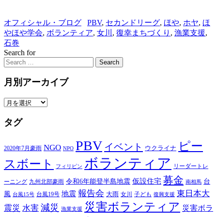
オフィシャル・ブログ
PBV
,
セカンドリーグ
,
ほや
,
ホヤ
,
ほ
やほや学会
,
ボランティア
,
女川
,
復幸まちづくり
,
漁業支援
,
石巻
Search for
Search
月別アーカイブ
月
別
タグ
ア
ー
PBV
カ
ピー
イベント
NGO
ウクライナ
2020年7月豪雨
NPO
イ
ボランティア
スボート
ブ
リーダートレ
フィリピン
募金
仮設住宅
台
令和6年能登半島地震
ーニング
九州北部豪雨
南相馬
報告会
東日本大
風
地震
台風19号
大雨
子ども
台風15号
女川
復興支援
災害ボランティア
減災
震災
水害
災害ボラ
漁業支援