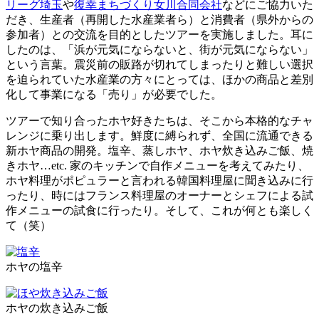
リーグ埼玉
や
復幸まちづくり女川合同会社
などにご協力いた
だき、生産者（再開した水産業者ら）と消費者（県外からの
参加者）との交流を目的としたツアーを実施しました。耳に
したのは、「浜が元気にならないと、街が元気にならない」
という言葉。震災前の販路が切れてしまったりと難しい選択
を迫られていた水産業の方々にとっては、ほかの商品と差別
化して事業になる「売り」が必要でした。
ツアーで知り合ったホヤ好きたちは、そこから本格的なチャ
レンジに乗り出します。鮮度に縛られず、全国に流通できる
新ホヤ商品の開発。塩辛、蒸しホヤ、ホヤ炊き込みご飯、焼
きホヤ…etc. 家のキッチンで自作メニューを考えてみたり、
ホヤ料理がポピュラーと言われる韓国料理屋に聞き込みに行
ったり、時にはフランス料理屋のオーナーとシェフによる試
作メニューの試食に行ったり。そして、これが何とも楽しく
て（笑）
ホヤの塩辛
ホヤの炊き込みご飯