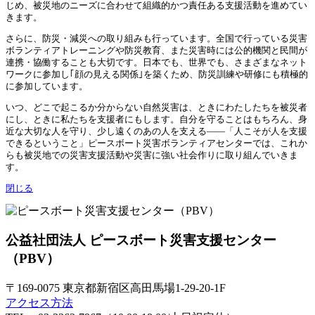
じめ、被災地のニーズに合わせて組織的かつ責任ある支援活動を進めてい
きます。
さらに、防災・減災への取り組みも行っています。全国で行っている災害
ボランティアトレーニングや防災教育、また災害時には公的機関と民間が
連携・協働することも大切です。日本でも、世界でも、さまざまなネット
ワークに参加し｢顔の見える関係｣を築くため、防災訓練や研修にも積極的
に参加しています。
いつ、どこで起こるか分からない自然災害は、ときにわたしたちを被災者
にし、ときに私たちを支援者にもします。自分を守ることはもちろん、身
近な大切な人を守り、少し遠くのあの人を支える——「人こそが人を支援
できるということ」ピースボート災害ボランティアセンターでは、これか
らも被災地での災害支援活動や災害に強い社会作りに取り組んでいきま
す。
閉じる
公益社団法人 ピースボート災害支援センター
（PBV）
〒169-0075 東京都新宿区高田馬場1-29-20-1F
アクセス方法