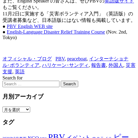
また、English Speaker の皆さんは、ぜひPBVの
英語版サイト
もご覧ください。
11月2日に実施する「災害ボランティア入門」（英語版）の
受講者募集など、日本語版にはない情報も掲載しています。
●
PBV English WEB site
●
English-Language Disaster Relief Training Course
(Nov. 2nd,
Tokyo)
オフィシャル・ブログ
PBV
,
peaceboat
,
インターナショナ
ル･ボランティア
,
ハリケーン･サンディ
,
報告書
,
外国人
,
災害
支援
,
英語
Search for
Search
月別アーカイブ
月
別
タグ
ア
ー
PBV
カ
ピー
イベント