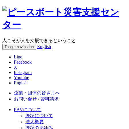
人こそが人を支援できるということ
English
Toggle navigation
Line
Facebook
X
Instagram
Youtube
English
企業・団体の皆さまへ
お問い合せ / 資料請求
PBVについて
PBVについて
法人概要
PBVのあゆみ