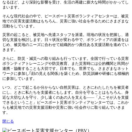
なるほど、より深刻な影響を受け、生活の再建に膨大な時間がかかってし
まいます。
そんな現代社会の中で、ピースボート災害ボランティアセンターは、被災
地での災害支援活動はもちろん、災害に強い社会を作るためにさまざまな
活動をしています。
災害の起こると、被災地へ先遣スタッフを派遣。現地の状況を把握し、適
切な支援を検討します。日々状況が変わる中で、ボランティアの派遣をは
じめ、被災地のニーズに合わせて組織的かつ責任ある支援活動を進めてい
きます。
さらに、防災・減災への取り組みも行っています。全国で行っている災害
ボランティアトレーニングや防災教育、また災害時には公的機関と民間が
連携・協働することも大切です。日本でも、世界でも、さまざまなネット
ワークに参加し｢顔の見える関係｣を築くため、防災訓練や研修にも積極的
に参加しています。
いつ、どこで起こるか分からない自然災害は、ときにわたしたちを被災者
にし、ときに私たちを支援者にもします。自分を守ることはもちろん、身
近な大切な人を守り、少し遠くのあの人を支える——「人こそが人を支援
できるということ」ピースボート災害ボランティアセンターでは、これか
らも被災地での災害支援活動や災害に強い社会作りに取り組んでいきま
す。
閉じる