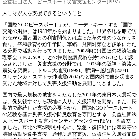
公益社団法人 ピースボート災害支援センター(PBV)
人こそが人を支援できるということ —
「国際NGOピースボート」が、コーディネートする「国際
交流の船旅」は1983年から始まりました。世界各地を船で訪
れながら国と国との利害関係とは違った草の根のつながりを
創り、平和教育や紛争予防、軍縮、貧困対策など多岐にわた
る分野で活動を行ってきました。2002年には国連の経済社会
理事会（ECOSOC）との特別協議資格を持つNGOとして認
定されました。災害支援の分野では、1995年の阪神・淡路大
震災を契機に、トルコ大地震(1999)、新潟中越地震(2004)、
スリランカ・スマトラ沖地震(2004)など国内外で自然災害を
受けた地域に対して災害支援活動を展開してきました。
国内で最大規模の被害をもたらした2011年の東日本大震災で
は、発災後すぐから現地に入り、支援活動を開始。また、長
期的で継続した支援の必要性から、国際NGOピースボート
の経験を基に災害支援や防災教育を専門とする「公益社団法
人 ピースボート災害ボランティアセンター(PBV)」を設立し
ました。東北の宮城県を中心に、緊急・復旧期には家屋等の
清掃活動や食事支援、避難所運営支援、仮設住宅入居者支援