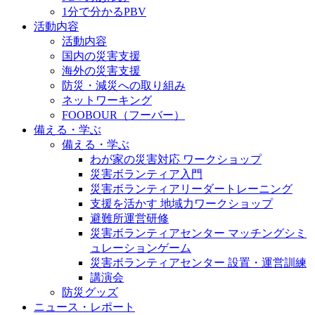
1分で分かるPBV
活動内容
活動内容
国内の災害支援
海外の災害支援
防災・減災への取り組み
ネットワーキング
FOOBOUR（フーバー）
備える・学ぶ
備える・学ぶ
わが家の災害対応 ワークショップ
災害ボランティア入門
災害ボランティアリーダートレーニング
支援を活かす 地域力ワークショップ
避難所運営研修
災害ボランティアセンター マッチングシミ
ュレーションゲーム
災害ボランティアセンター 設置・運営訓練
講演会
防災グッズ
ニュース・レポート