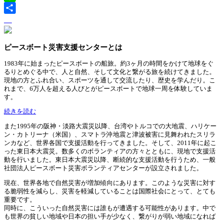
Line
ピースボート災害支援センターとは
1983年に始まったピースボートの船旅。約3ヶ月の時間をかけて地球をぐ
るりとめぐる中で、人と自然、そして文化と繋がる旅を続けてきました。
現地の方とふれ合い、スポーツを通して交流したり、歴史を学んだり。こ
れまで、6万人を超える人びとがピースボートで地球一周を体験していま
す。
続きを読む
また1995年の阪神・淡路大震災以降、台湾やトルコでの大地震、ハリケー
ン・カトリーナ（米国）、スマトラ沖地震と津波被害に見舞われたスリラ
ンカなど、世界各国で支援活動を行ってきました。そして、2011年に起こ
った東日本大震災。数多くのボランティアの方々とともに、現地で支援活
動を行いました。東日本大震災以降、断続的な支援活動を行うため、一般
社団法人ピースボート災害ボランティアセンターが設立されました。
現在、世界各地で自然災害が増加傾向にあります。このような災害に対す
る脆弱性を減らし、災害を軽減していることは国際社会にとって、とても
重要です。
同時に、こういった自然災害には誰もが遭遇する可能性があります。中で
も世界の貧しい地域や日本の担い手が少なく、繋がりが弱い地域になれば