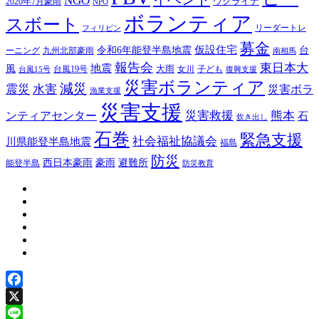
NGO
ウクライナ
2020年7月豪雨
NPO
イ
ボランティア
スボート
ブ
リーダートレ
フィリピン
募金
仮設住宅
台
令和6年能登半島地震
ーニング
九州北部豪雨
南相馬
報告会
東日本大
風
地震
台風19号
大雨
子ども
台風15号
女川
復興支援
災害ボランティア
減災
震災
水害
災害ボラ
漁業支援
災害支援
災害救援
熊本
ンティアセンター
石
炊き出し
石巻
緊急支援
社会福祉協議会
川県能登半島地震
福島
防災
豪雨
西日本豪雨
避難所
能登半島
防災教育
Facebook
X