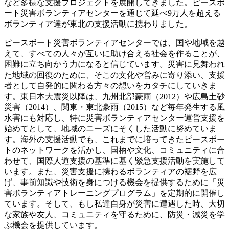
など多様な支援プロジェクトを展開してきました。ピースボ
ート災害ボランティアセンターを通じて延べ9万人を超える
ボランティア達が東北の支援活動に携わりました。
ピースボート災害ボランティアセンターでは、国や地域を越
えて、すべての人々が互いに助け合える社会を作ることが、
困難に立ち向かう力になると信じています。災害に見舞われ
た地域の回復のために、そこの文化や営みに寄り添い、支援
者として自発的に関わる方々の想いをカタチにしていきま
す。東日本大震災以降は、九州北部豪雨（2012）や広島土砂
災害（2014）、関東・東北豪雨（2015）など毎年発生する風
水害にも対応し、特に災害ボランティアセンター運営支援を
始めてとして、地域のニーズにそくした活動に努めていま
す。海外の支援活動でも、これまでに培ってきたピースボー
トのネットワークを活かし、国柄や文化、コミュニティに合
わせて、国際人道支援の基準に基く緊急支援活動を実施して
います。また、災害支援に携わるボランティアの裾野を広
げ、事前知識や技術を身につける機会を提供するために「災
害ボランティアトレーニングプログラム」を定期的に開催し
ています。そして、もし私達自身が災害に遭遇した時、大切
な家族や友人、コミュニティを守るために、防災・減災を学
ぶ機会を提供しています。