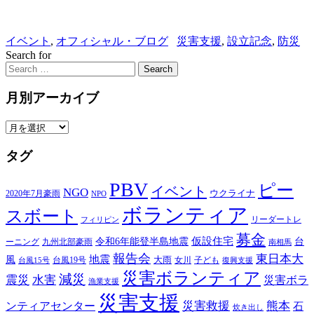
イベント
,
オフィシャル・ブログ
災害支援
,
設立記念
,
防災
Search for
Search
月別アーカイブ
月
別
タグ
ア
ー
PBV
カ
ピー
イベント
NGO
ウクライナ
2020年7月豪雨
NPO
イ
ボランティア
スボート
ブ
リーダートレ
フィリピン
募金
仮設住宅
台
令和6年能登半島地震
ーニング
九州北部豪雨
南相馬
報告会
東日本大
風
地震
台風19号
大雨
子ども
台風15号
女川
復興支援
災害ボランティア
減災
震災
水害
災害ボラ
漁業支援
災害支援
災害救援
熊本
ンティアセンター
石
炊き出し