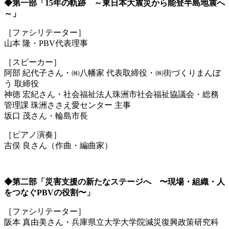
◆第一部「15年の軌跡 ～東日本大震災から能登半島地震へ
～」
［ファシリテーター］
山本 隆・PBV代表理事
［スピーカー］
阿部 紀代子さん・㈱八幡家 代表取締役・㈱街づくりまんぼ
う 取締役
神徳 宏紀さん・社会福祉法人珠洲市社会福祉協議会・総務
管理課 珠洲ささえ愛センター 主事
坂口 茂さん・輪島市長
［ピアノ演奏］
吉俣 良さん（作曲・編曲家）
◆第二部「災害支援の新たなステージへ 〜現場・組織・人
をつなぐPBVの役割〜」
［ファシリテーター］
阪本 真由美さん・兵庫県立大学大学院減災復興政策研究科