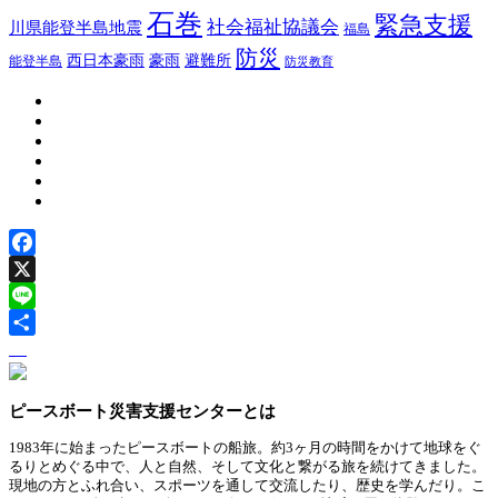
石巻
緊急支援
社会福祉協議会
川県能登半島地震
福島
防災
豪雨
西日本豪雨
避難所
能登半島
防災教育
Facebook
X
Line
ピースボート災害支援センターとは
1983年に始まったピースボートの船旅。約3ヶ月の時間をかけて地球をぐ
るりとめぐる中で、人と自然、そして文化と繋がる旅を続けてきました。
現地の方とふれ合い、スポーツを通して交流したり、歴史を学んだり。こ