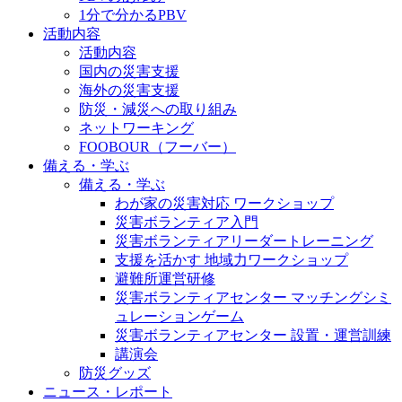
1分で分かるPBV
活動内容
活動内容
国内の災害支援
海外の災害支援
防災・減災への取り組み
ネットワーキング
FOOBOUR（フーバー）
備える・学ぶ
備える・学ぶ
わが家の災害対応 ワークショップ
災害ボランティア入門
災害ボランティアリーダートレーニング
支援を活かす 地域力ワークショップ
避難所運営研修
災害ボランティアセンター マッチングシミ
ュレーションゲーム
災害ボランティアセンター 設置・運営訓練
講演会
防災グッズ
ニュース・レポート