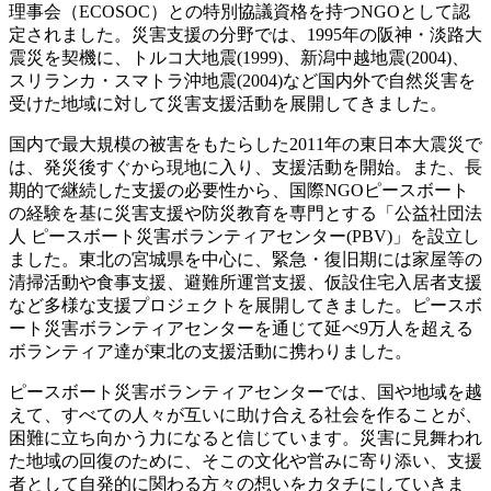
理事会（ECOSOC）との特別協議資格を持つNGOとして認
定されました。災害支援の分野では、1995年の阪神・淡路大
震災を契機に、トルコ大地震(1999)、新潟中越地震(2004)、
スリランカ・スマトラ沖地震(2004)など国内外で自然災害を
受けた地域に対して災害支援活動を展開してきました。
国内で最大規模の被害をもたらした2011年の東日本大震災で
は、発災後すぐから現地に入り、支援活動を開始。また、長
期的で継続した支援の必要性から、国際NGOピースボート
の経験を基に災害支援や防災教育を専門とする「公益社団法
人 ピースボート災害ボランティアセンター(PBV)」を設立し
ました。東北の宮城県を中心に、緊急・復旧期には家屋等の
清掃活動や食事支援、避難所運営支援、仮設住宅入居者支援
など多様な支援プロジェクトを展開してきました。ピースボ
ート災害ボランティアセンターを通じて延べ9万人を超える
ボランティア達が東北の支援活動に携わりました。
ピースボート災害ボランティアセンターでは、国や地域を越
えて、すべての人々が互いに助け合える社会を作ることが、
困難に立ち向かう力になると信じています。災害に見舞われ
た地域の回復のために、そこの文化や営みに寄り添い、支援
者として自発的に関わる方々の想いをカタチにしていきま