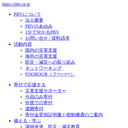
https://pbv.or.jp
PBVについて
法人概要
PBVのあゆみ
1分で分かるPBV
お問い合せ / 資料請求
活動内容
国内の災害支援
海外の災害支援
防災・減災への取り組み
ネットワーキング
FOOBOUR（フーバー）
寄付で応援する
災害支援サポーター
今回のみ寄付
外貨での寄付
遺贈寄付
寄付金受領証明書と税制優遇のご案内
備える・学ぶ
講師派遣、防災・減災教育