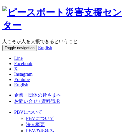
人こそが人を支援できるということ
English
Toggle navigation
Line
Facebook
X
Instagram
Youtube
English
企業・団体の皆さまへ
お問い合せ / 資料請求
PBVについて
PBVについて
法人概要
PBVのあゆみ