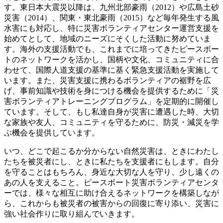
す。東日本大震災以降は、九州北部豪雨（2012）や広島土砂
災害（2014）、関東・東北豪雨（2015）など毎年発生する風
水害にも対応し、特に災害ボランティアセンター運営支援を
始めてとして、地域のニーズにそくした活動に努めていま
す。海外の支援活動でも、これまでに培ってきたピースボー
トのネットワークを活かし、国柄や文化、コミュニティに合
わせて、国際人道支援の基準に基く緊急支援活動を実施して
います。また、災害支援に携わるボランティアの裾野を広
げ、事前知識や技術を身につける機会を提供するために「災
害ボランティアトレーニングプログラム」を定期的に開催し
ています。そして、もし私達自身が災害に遭遇した時、大切
な家族や友人、コミュニティを守るために、防災・減災を学
ぶ機会を提供しています。
いつ、どこで起こるか分からない自然災害は、ときにわたし
たちを被災者にし、ときに私たちを支援者にもします。自分
を守ることはもちろん、身近な大切な人を守り、少し遠くの
あの人を支えること。ピースボート災害ボランティアセンタ
ーでは、様々な相互に助け合えるネットワークを構築しなが
ら、これからも被災者の被害からの回復に寄り添い、災害に
強い社会作りに取り組んでいきます。