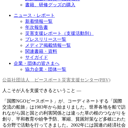
書籍、研修グッズの購入
ニュース・レポート
新着情報一覧
年次報告書
災害支援レポート（支援活動別）
プレスリリース一覧
メディア掲載情報一覧
関連書籍・資料
サイガイド
企業・団体の皆さまへ
協力企業・団体一覧
公益社団法人 ピースボート災害支援センター(PBV)
人こそが人を支援できるということ —
「国際NGOピースボート」が、コーディネートする「国際
交流の船旅」は1983年から始まりました。世界各地を船で訪
れながら国と国との利害関係とは違った草の根のつながりを
創り、平和教育や紛争予防、軍縮、貧困対策など多岐にわた
る分野で活動を行ってきました。2002年には国連の経済社会