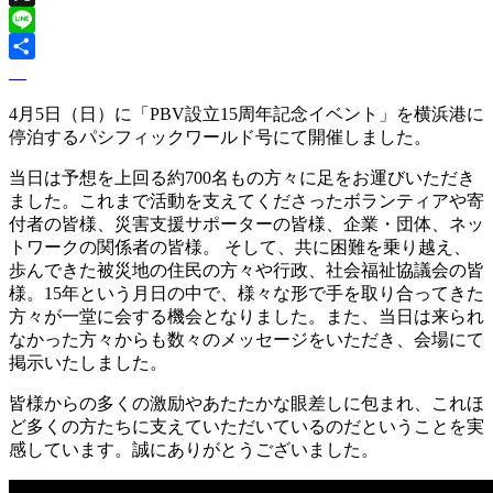
X
Line
4月5日（日）に「PBV設立15周年記念イベント」を横浜港に
停泊するパシフィックワールド号にて開催しました。
当日は予想を上回る約700名もの方々に足をお運びいただき
ました。これまで活動を支えてくださったボランティアや寄
付者の皆様、災害支援サポーターの皆様、企業・団体、ネッ
トワークの関係者の皆様。 そして、共に困難を乗り越え、
歩んできた被災地の住民の方々や行政、社会福祉協議会の皆
様。15年という月日の中で、様々な形で手を取り合ってきた
方々が一堂に会する機会となりました。また、当日は来られ
なかった方々からも数々のメッセージをいただき、会場にて
掲示いたしました。
皆様からの多くの激励やあたたかな眼差しに包まれ、これほ
ど多くの方たちに支えていただいているのだということを実
感しています。誠にありがとうございました。