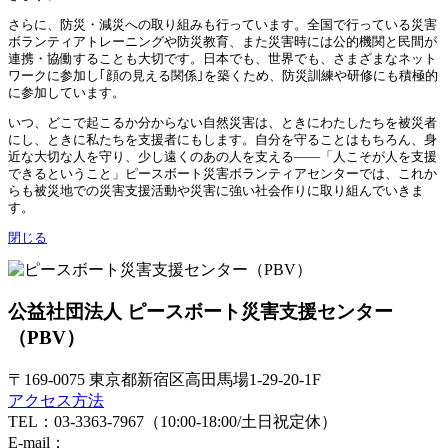
さらに、防災・減災への取り組みも行っています。全国で行っている災害
ボランティアトレーニングや防災教育、また災害時には公的機関と民間が
連携・協働することも大切です。日本でも、世界でも、さまざまなネット
ワークに参加し｢顔の見える関係｣を築くため、防災訓練や研修にも積極的
に参加しています。
いつ、どこで起こるか分からない自然災害は、ときにわたしたちを被災者
にし、ときに私たちを支援者にもします。自分を守ることはもちろん、身
近な大切な人を守り、少し遠くのあの人を支える——「人こそが人を支援
できるということ」ピースボート災害ボランティアセンターでは、これか
らも被災地での災害支援活動や災害に強い社会作りに取り組んでいきま
す。
閉じる
公益社団法人 ピースボート災害支援センター
（PBV）
〒169-0075 東京都新宿区高田馬場1-29-20-1F
アクセス方法
TEL：03-3363-7967（10:00-18:00/土日祝定休）
E-mail：