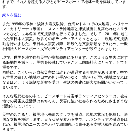
れまで、6万人を超える人びとがピースボートで地球一周を体験していま
す。
続きを読む
また1995年の阪神・淡路大震災以降、台湾やトルコでの大地震、ハリケー
ン・カトリーナ（米国）、スマトラ沖地震と津波被害に見舞われたスリラ
ンカなど、世界各国で支援活動を行ってきました。そして、2011年に起こ
った東日本大震災。数多くのボランティアの方々とともに、現地で支援活
動を行いました。東日本大震災以降、断続的な支援活動を行うため、一般
社団法人ピースボート災害ボランティアセンターが設立されました。
現在、世界各地で自然災害が増加傾向にあります。このような災害に対す
る脆弱性を減らし、災害を軽減していることは国際社会にとって、とても
重要です。
同時に、こういった自然災害には誰もが遭遇する可能性があります。中で
も世界の貧しい地域や日本の担い手が少なく、繋がりが弱い地域になれば
なるほど、より深刻な影響を受け、生活の再建に膨大な時間がかかってし
まいます。
そんな現代社会の中で、ピースボート災害ボランティアセンターは、被災
地での災害支援活動はもちろん、災害に強い社会を作るためにさまざまな
活動をしています。
災害の起こると、被災地へ先遣スタッフを派遣。現地の状況を把握し、適
切な支援を検討します。日々状況が変わる中で、ボランティアの派遣をは
じめ、被災地のニーズに合わせて組織的かつ責任ある支援活動を進めてい
きます。