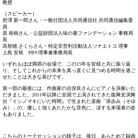
教授
［スピーカー］
所澤 新一郎さん・一般社団法人共同通信社 共同通信編集委
員
原 裕樹さん・公益財団法人味の素ファンデーション 事務局
長
高智穂 さくらさん・特定非営利活動法人ソナエトコ 理事
上島 安裕 PBV理事兼事務局長
いずれもほぼ満席の会場で、この15年を皆様と共に振り返
り、そしてこれからの未来を真っ直ぐに見つめる時間を過ご
せたことは大きな喜びです。
第一部の最後には、作曲家の吉俣良さんにピアノを演奏いた
だきました。2011年以降に全国で上演されてきた復興支演舞
台『イシノマキにいた時間』で生まれた楽曲「添歩み（そゆ
み）」の、優しく強くあたたかな音色に、涙する来場者の姿
もありました。
こちらのトークセッションの様子は、後日、あらためて録画