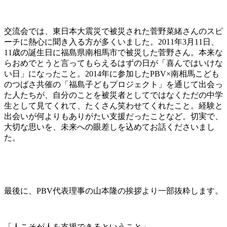
交流会では、東日本大震災で被災された菅野菜緒さんのスピ
ーチに熱心に聞き入る方が多くいました。2011年3月11日、
11歳の誕生日に福島県南相馬市で被災した菅野さん。本来な
らおめでとうと言ってもらえるはずの日が「喜んではいけな
い日」になったこと。2014年に参加したPBV×南相馬こども
のつばさ共催の「福島子どもプロジェクト」を通じて出会っ
た人たちが、自分のことを被災者としてではなくただの中学
生として見てくれて、たくさん笑わせてくれたこと。経験と
出会いが何よりもありがたい支援だったことなど。切実で、
大切な思いを、未来への眼差しを込めてお話くださいまし
た。
最後に、PBV代表理事の山本隆の挨拶より一部抜粋します。
「人こそが人を支援できるということ」