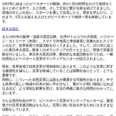
1983年に始まったピースボートの船旅。約3ヶ月の時間をかけて地球をぐ
るりとめぐる中で、人と自然、そして文化と繋がる旅を続けてきました。
現地の方とふれ合い、スポーツを通して交流したり、歴史を学んだり。こ
れまで、6万人を超える人びとがピースボートで地球一周を体験していま
す。
続きを読む
また1995年の阪神・淡路大震災以降、台湾やトルコでの大地震、ハリケー
ン・カトリーナ（米国）、スマトラ沖地震と津波被害に見舞われたスリラ
ンカなど、世界各国で支援活動を行ってきました。そして、2011年に起こ
った東日本大震災。数多くのボランティアの方々とともに、現地で支援活
動を行いました。東日本大震災以降、断続的な支援活動を行うため、一般
社団法人ピースボート災害ボランティアセンターが設立されました。
現在、世界各地で自然災害が増加傾向にあります。このような災害に対す
る脆弱性を減らし、災害を軽減していることは国際社会にとって、とても
重要です。
同時に、こういった自然災害には誰もが遭遇する可能性があります。中で
も世界の貧しい地域や日本の担い手が少なく、繋がりが弱い地域になれば
なるほど、より深刻な影響を受け、生活の再建に膨大な時間がかかってし
まいます。
そんな現代社会の中で、ピースボート災害ボランティアセンターは、被災
地での災害支援活動はもちろん、災害に強い社会を作るためにさまざまな
活動をしています。