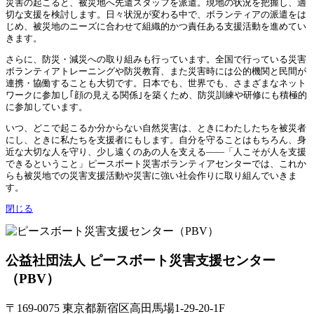
災害の起こると、被災地へ先遣スタッフを派遣。現地の状況を把握し、適
切な支援を検討します。日々状況が変わる中で、ボランティアの派遣をは
じめ、被災地のニーズに合わせて組織的かつ責任ある支援活動を進めてい
きます。
さらに、防災・減災への取り組みも行っています。全国で行っている災害
ボランティアトレーニングや防災教育、また災害時には公的機関と民間が
連携・協働することも大切です。日本でも、世界でも、さまざまなネット
ワークに参加し｢顔の見える関係｣を築くため、防災訓練や研修にも積極的
に参加しています。
いつ、どこで起こるか分からない自然災害は、ときにわたしたちを被災者
にし、ときに私たちを支援者にもします。自分を守ることはもちろん、身
近な大切な人を守り、少し遠くのあの人を支える——「人こそが人を支援
できるということ」ピースボート災害ボランティアセンターでは、これか
らも被災地での災害支援活動や災害に強い社会作りに取り組んでいきま
す。
閉じる
公益社団法人 ピースボート災害支援センター
（PBV）
〒169-0075 東京都新宿区高田馬場1-29-20-1F