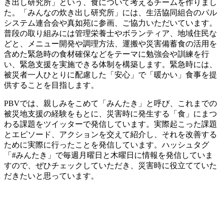
き出し研究所」という、食について考えるチームを作りまし
た。「みんなの炊き出し研究所」には、生活協同組合のパル
システム連合会や真如苑に参画、ご協力いただいています。
普段の取り組みには管理栄養士やボランティア、地域住民な
どと、メニュー開発や調理方法、運搬や災害備蓄食の活用を
含めた緊急時の食材確保などをテーマに勉強会や訓練を行
い、緊急支援を実施できる体制を構築します。緊急時には、
被災者一人ひとりに配慮した「安心」で「暖かい」食事を提
供することを目指します。
PBVでは、親しみをこめて「みんたき」と呼び、これまでの
被災地支援の経験をもとに、災害時に発生する「食」にまつ
わる課題をツイッターで発信しています。実際起こった課題
とエピソード、アクションを交えて紹介し、それを改善する
ために実際に行ったことを発信しています。ハッシュタグ
「#みんたき」で毎週月曜日と木曜日に情報を発信していま
すので、ぜひチェックしていただき、災害時に役立てていた
だきたいと思っています。