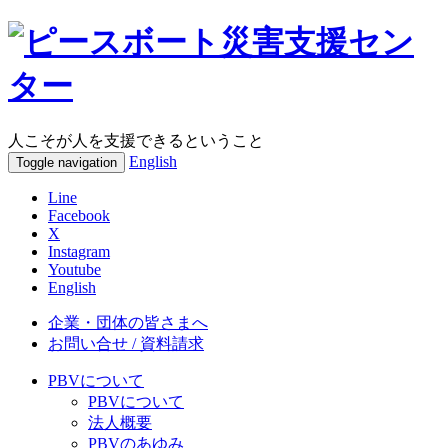
人こそが人を支援できるということ
English
Toggle navigation
Line
Facebook
X
Instagram
Youtube
English
企業・団体の皆さまへ
お問い合せ / 資料請求
PBVについて
PBVについて
法人概要
PBVのあゆみ