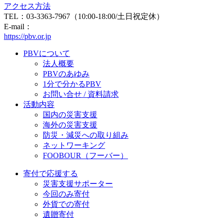
アクセス方法
TEL：03-3363-7967（10:00-18:00/土日祝定休）
E-mail：
https://pbv.or.jp
PBVについて
法人概要
PBVのあゆみ
1分で分かるPBV
お問い合せ / 資料請求
活動内容
国内の災害支援
海外の災害支援
防災・減災への取り組み
ネットワーキング
FOOBOUR（フーバー）
寄付で応援する
災害支援サポーター
今回のみ寄付
外貨での寄付
遺贈寄付