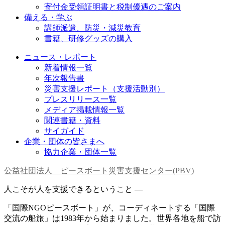
寄付金受領証明書と税制優遇のご案内
備える・学ぶ
講師派遣、防災・減災教育
書籍、研修グッズの購入
ニュース・レポート
新着情報一覧
年次報告書
災害支援レポート（支援活動別）
プレスリリース一覧
メディア掲載情報一覧
関連書籍・資料
サイガイド
企業・団体の皆さまへ
協力企業・団体一覧
公益社団法人 ピースボート災害支援センター(PBV)
人こそが人を支援できるということ —
「国際NGOピースボート」が、コーディネートする「国際
交流の船旅」は1983年から始まりました。世界各地を船で訪