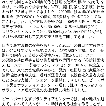
れながら国と国との利害関係とは違った草の根のつながりを
創り、平和教育や紛争予防、軍縮、貧困対策など多岐にわた
る分野で活動を行ってきました。2002年には国連の経済社会
理事会（ECOSOC）との特別協議資格を持つNGOとして認
定されました。災害支援の分野では、1995年の阪神・淡路大
震災を契機に、トルコ大地震(1999)、新潟中越地震(2004)、
スリランカ・スマトラ沖地震(2004)など国内外で自然災害を
受けた地域に対して災害支援活動を展開してきました。
国内で最大規模の被害をもたらした2011年の東日本大震災で
は、発災後すぐから現地に入り、支援活動を開始。また、長
期的で継続した支援の必要性から、国際NGOピースボート
の経験を基に災害支援や防災教育を専門とする「公益社団法
人 ピースボート災害ボランティアセンター(PBV)」を設立し
ました。東北の宮城県を中心に、緊急・復旧期には家屋等の
清掃活動や食事支援、避難所運営支援、仮設住宅入居者支援
など多様な支援プロジェクトを展開してきました。ピースボ
ート災害ボランティアセンターを通じて延べ9万人を超える
ボランティア達が東北の支援活動に携わりました。
ピースボート災害ボランティアセンターでは、国や地域を越
えて、すべての人々が互いに助け合える社会を作ることが、