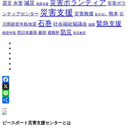
災害ボランティア
減災
震災
水害
災害ボラ
漁業支援
災害支援
災害救援
熊本
ンティアセンター
石
炊き出し
石巻
緊急支援
社会福祉協議会
川県能登半島地震
福島
防災
豪雨
西日本豪雨
避難所
能登半島
防災教育
Facebook
X
Line
ピースボート災害支援センターとは