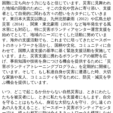
困難に立ち向かう力になると信じています。災害に見舞われ
た地域の回復のために、そこの文化や営みに寄り添い、支援
者として自発的に関わる方々の想いをカタチにしていきま
す。東日本大震災以降は、九州北部豪雨（2012）や広島土砂
災害（2014）、関東・東北豪雨（2015）など毎年発生する風
水害にも対応し、特に災害ボランティアセンター運営支援を
始めてとして、地域のニーズにそくした活動に努めていま
す。海外の支援活動でも、これまでに培ってきたピースボー
トのネットワークを活かし、国柄や文化、コミュニティに合
わせて、国際人道支援の基準に基く緊急支援活動を実施して
います。また、災害支援に携わるボランティアの裾野を広
げ、事前知識や技術を身につける機会を提供するために「災
害ボランティアトレーニングプログラム」を定期的に開催し
ています。そして、もし私達自身が災害に遭遇した時、大切
な家族や友人、コミュニティを守るために、防災・減災を学
ぶ機会を提供しています。
いつ、どこで起こるか分からない自然災害は、ときにわたし
たちを被災者にし、ときに私たちを支援者にもします。自分
を守ることはもちろん、身近な大切な人を守り、少し遠くの
あの人を支えること。ピースボート災害ボランティアセンタ
ーでは、様々な相互に助け合えるネットワークを構築しなが