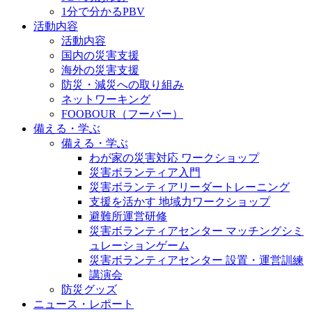
1分で分かるPBV
活動内容
活動内容
国内の災害支援
海外の災害支援
防災・減災への取り組み
ネットワーキング
FOOBOUR（フーバー）
備える・学ぶ
備える・学ぶ
わが家の災害対応 ワークショップ
災害ボランティア入門
災害ボランティアリーダートレーニング
支援を活かす 地域力ワークショップ
避難所運営研修
災害ボランティアセンター マッチングシミ
ュレーションゲーム
災害ボランティアセンター 設置・運営訓練
講演会
防災グッズ
ニュース・レポート