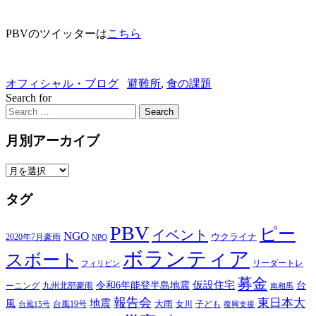
PBVのツイッターは
こちら
オフィシャル・ブログ
避難所
,
食の課題
Search for
Search
月別アーカイブ
月
別
タグ
ア
ー
PBV
カ
ピー
イベント
NGO
ウクライナ
2020年7月豪雨
NPO
イ
ボランティア
スボート
ブ
リーダートレ
フィリピン
募金
仮設住宅
台
令和6年能登半島地震
ーニング
九州北部豪雨
南相馬
報告会
東日本大
風
地震
台風19号
大雨
子ども
台風15号
女川
復興支援