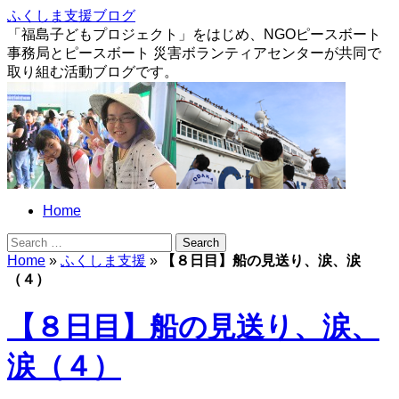
ふくしま支援ブログ
「福島子どもプロジェクト」をはじめ、NGOピースボート
事務局とピースボート 災害ボランティアセンターが共同で
取り組む活動ブログです。
Home
Home
»
ふくしま支援
»
【８日目】船の見送り、涙、涙
（４）
【８日目】船の見送り、涙、
涙（４）