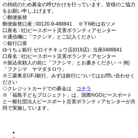
の持続のため募金の呼びかけを行っています。皆様のご協力
をお願い申し上げます。
◇郵便振替
郵便振替口座 : 00120-9-488841 ※下6桁は右ツメ
口座名 : 社)ピースボート災害ボランティアセンター
※通信欄に「フクシマ」とご記入ください
◇銀行口座
ゆうちょ銀行 ゼロイチキュウ店(019店) : 当座0488841
口座名 : 社)ピースボート災害ボランティアセンター
※振込依頼人の前に「フクシマ」とお書きください ⇒ 例)
「フクシマ ヤマダタロウ」
※三菱東京UFJ銀行、みずほ銀行についてはお問い合わせく
ださい
◇クレジットカードでの募金は
コチラ
※「福島子どもプロジェクト」は、国際NGOピースボート
と一般社団法人ピースボート災害ボランティアセンターが共
同で実施しています。