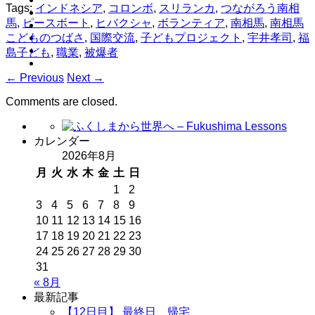
Tags:
インドネシア
,
コロンボ
,
スリランカ
,
つながろう南相
馬
,
ピースボート
,
ヒバクシャ
,
ボランティア
,
南相馬
,
南相馬
こどものつばさ
,
国際交流
,
子どもプロジェクト
,
宇井孝司
,
福
島子ども
,
職業
,
被爆者
←
Previous
Next
→
Comments are closed.
カレンダー
2026年8月
月
火
水
木
金
土
日
1
2
3
4
5
6
7
8
9
10
11
12
13
14
15
16
17
18
19
20
21
22
23
24
25
26
27
28
29
30
31
« 8月
最新記事
【12日目】 最終日、帰宅